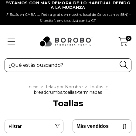
📍 Estás en CABA → Retira gratis en nuestro local de Once (Larrea 584) -
Si preferís envío cotizá con tu CP
0
Inicio
>
Telas por Nombre
>
Toallas
>
breadcrumbs.toallas-terminadas
Toallas
Filtrar