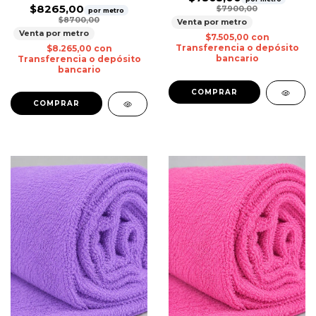
$8265,00
$7900,00
por metro
$8700,00
Venta por metro
Venta por metro
$7.505,00
con
Transferencia o depósito
$8.265,00
con
bancario
Transferencia o depósito
bancario