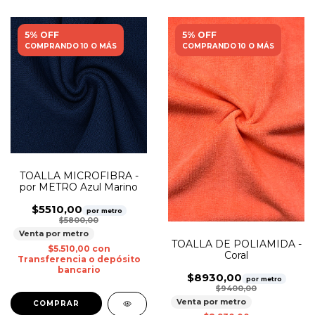
5% OFF
5% OFF
COMPRANDO 10 O MÁS
COMPRANDO 10 O MÁS
TOALLA MICROFIBRA -
por METRO Azul Marino
$5510,00
por metro
$5800,00
Venta por metro
TOALLA DE POLIAMIDA -
$5.510,00
con
Coral
Transferencia o depósito
bancario
$8930,00
por metro
$9400,00
Venta por metro