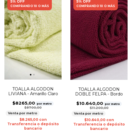
5% OFF
5% OFF
COMPRANDO 10 O MÁS
COMPRANDO 10 O MÁS
TOALLA ALGODON
TOALLA ALGODON
LIVIANA - Amarillo Claro
DOBLE FELPA - Bordo
$8265,00
$10.640,00
por metro
por metro
$8700,00
$11.200,00
Venta por metro
Venta por metro
$8.265,00
con
$10.640,00
con
Transferencia o depósito
Transferencia o depósito
bancario
bancario