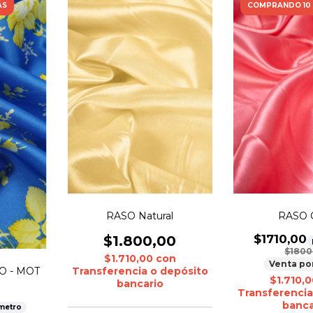
ÁS
COMPRANDO 10
RASO C
RASO Natural
$1710,00
$1.800,00
$1800
$1.710,00
con
Venta po
O - MOT
Transferencia o depósito
$1.710,
bancario
Transferencia
banca
metro