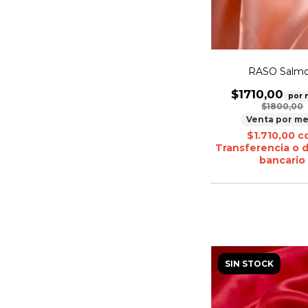
RASO Salm
$1710,00
por 
$1800,00
Venta por me
$1.710,00
c
Transferencia o 
bancario
SIN STOCK