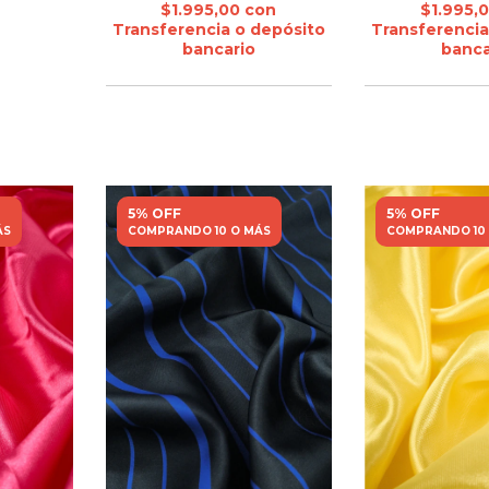
$1.995,00
con
$1.995,
Transferencia o depósito
Transferencia
bancario
banca
5% OFF
5% OFF
ÁS
COMPRANDO 10 O MÁS
COMPRANDO 10