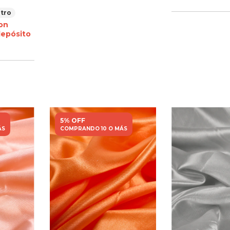
tro
on
depósito
5% OFF
ÁS
COMPRANDO 10 O MÁS