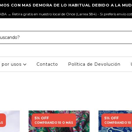
ABA → Retira gratis en nuestro local de Once (Larrea 584) - Si preferís envío co
s por usos
Contacto
Política de Devolución
5% OFF
5% OFF
ÁS
COMPRANDO 10 O MÁS
COMPRANDO 10