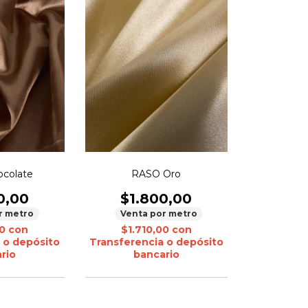
colate
RASO Oro
0,00
$1.800,00
r metro
Venta por metro
00
con
$1.710,00
con
 o depósito
Transferencia o depósito
rio
bancario