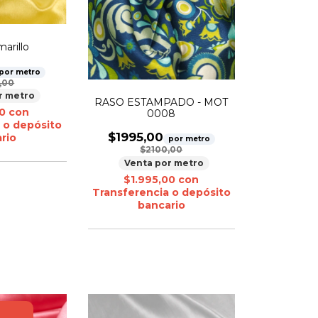
arillo
por metro
,00
r metro
RASO ESTAMPADO - MOT
00
con
0008
 o depósito
$1995,00
rio
por metro
$2100,00
Venta por metro
$1.995,00
con
Transferencia o depósito
bancario