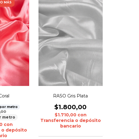
 O MÁS
oral
RASO Gris Plata
$1.800,00
por metro
,00
$1.710,00
con
r metro
Transferencia o depósito
00
con
bancario
 o depósito
rio