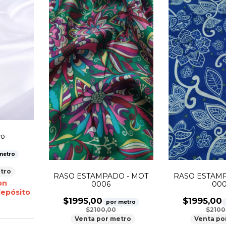
co
metro
tro
RASO ESTAMPADO - MOT
RASO ESTAMP
on
0006
000
depósito
$1995,00
$1995,00
por metro
$2100,00
$2100
Venta por metro
Venta po