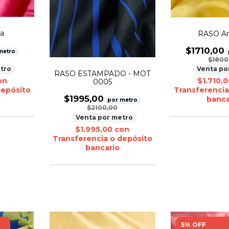
a
RASO Am
$1710,00
metro
$1800
tro
Venta po
RASO ESTAMPADO - MOT
on
$1.710,
0005
depósito
Transferencia
$1995,00
banca
por metro
$2100,00
Venta por metro
$1.995,00
con
Transferencia o depósito
bancario
5% OFF