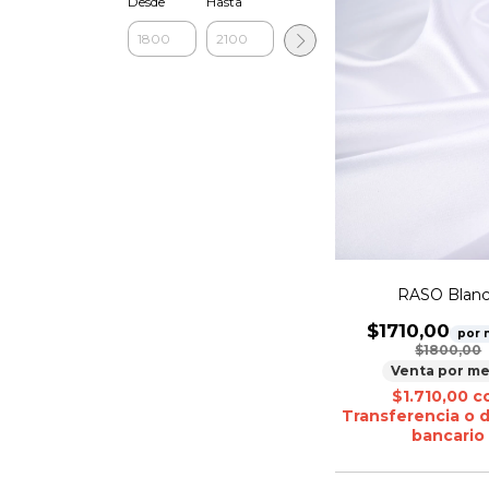
Desde
Hasta
RASO Blan
$1710,00
por 
$1800,00
Venta por me
$1.710,00
c
Transferencia o 
bancario