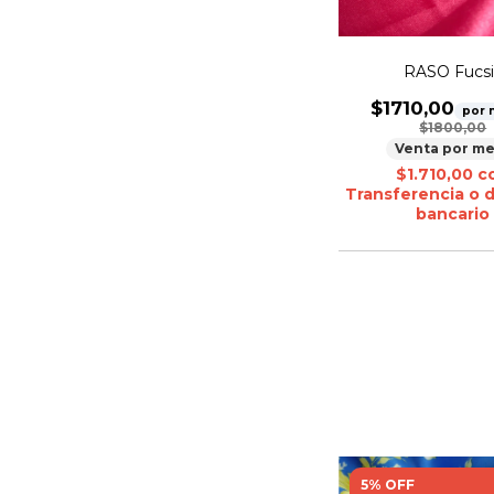
RASO Fucsi
$1710,00
por 
$1800,00
Venta por me
$1.710,00
c
Transferencia o 
bancario
5% OFF