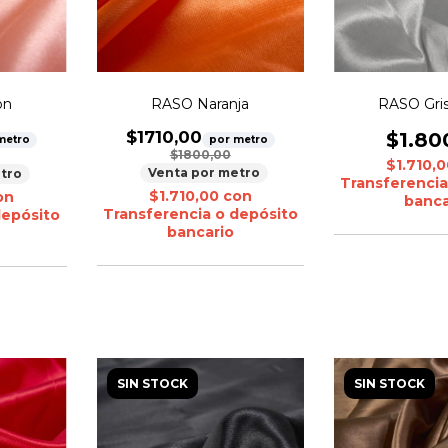
RASO Naranja
on
RASO Gri
$1710,00
$1.80
por metro
metro
$1800,00
$1.710,
Venta por metro
tro
Transferencia
$1.710,00
con
on
banca
Transferencia o depósito
depósito
bancario
SIN STOCK
SIN STOCK