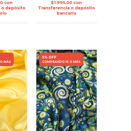
00
con
$1.995,00
con
 o depósito
Transferencia o depósito
rio
bancario
5% OFF
 O MÁS
COMPRANDO 10 O MÁS