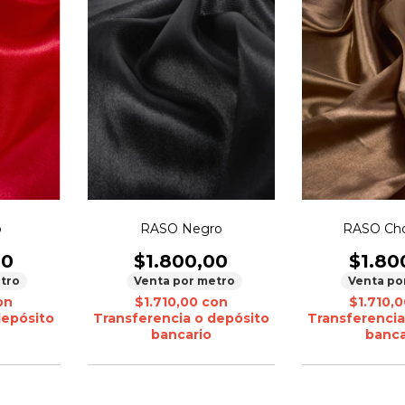
o
RASO Negro
RASO Cho
00
$1.800,00
$1.80
tro
Venta por metro
Venta po
on
$1.710,00
con
$1.710,
depósito
Transferencia o depósito
Transferencia
bancario
banca