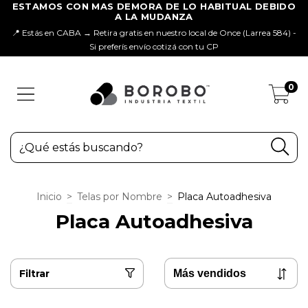
📍 Estás en CABA → Retira gratis en nuestro local de Once (Larrea 584) -
Si preferís envío cotizá con tu CP
0
Inicio
>
Telas por Nombre
>
Placa Autoadhesiva
Placa Autoadhesiva
Filtrar