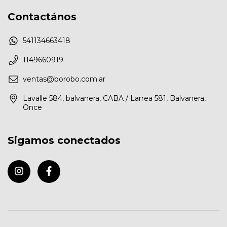
Contactános
541134663418
1149660919
ventas@borobo.com.ar
Lavalle 584, balvanera, CABA / Larrea 581, Balvanera,
Once
Sigamos conectados