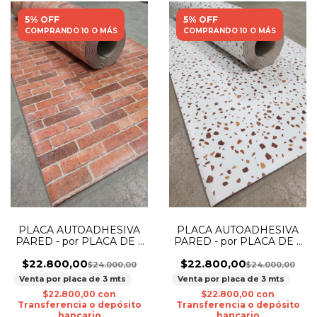
5% OFF
5% OFF
COMPRANDO 10 O MÁS
COMPRANDO 10 O MÁS
PLACA AUTOADHESIVA
PLACA AUTOADHESIVA
PARED - por PLACA DE 3
PARED - por PLACA DE 3
MTS 656-Ladrillo
MTS 2455 - Marmol Blanco
$22.800,00
$22.800,00
$24.000,00
$24.000,00
Venta por placa de 3 mts
Venta por placa de 3 mts
$22.800,00
con
$22.800,00
con
Transferencia o depósito
Transferencia o depósito
bancario
bancario