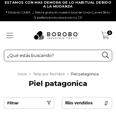
📍 Estás en CABA → Retira gratis en nuestro local de Once (Larrea 584) -
Si preferís envío cotizá con tu CP
0
Inicio
>
Telas por Nombre
>
Piel patagonica
Piel patagonica
Filtrar