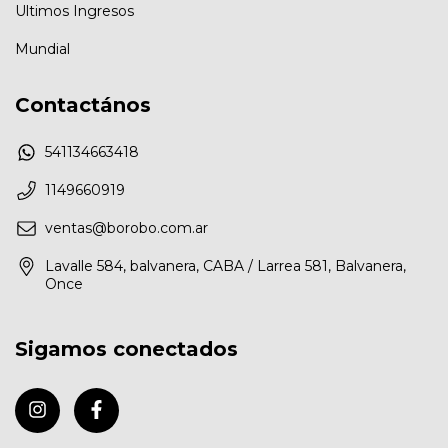
Ultimos Ingresos
Mundial
Contactános
541134663418
1149660919
ventas@borobo.com.ar
Lavalle 584, balvanera, CABA / Larrea 581, Balvanera,
Once
Sigamos conectados