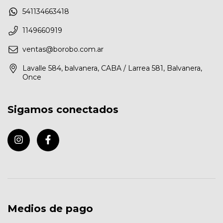
541134663418
1149660919
ventas@borobo.com.ar
Lavalle 584, balvanera, CABA / Larrea 581, Balvanera,
Once
Sigamos conectados
Medios de pago