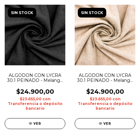
SIN STOCK
SIN STOCK
ALGODON CON LYCRA
ALGODON CON LYCRA
30.1 PEINADO - Melange
30.1 PEINADO - Melange
Oscuro
Lc
$24.900,00
$24.900,00
$23.655,00
con
$23.655,00
con
Transferencia o depósito
Transferencia o depósito
bancario
bancario
VER
VER