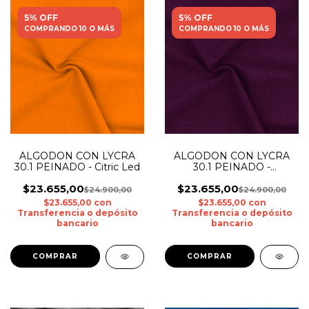
5% OFF
5% OFF
COMPRANDO 10 O MÁS
COMPRANDO 10 O MÁS
ALGODON CON LYCRA
ALGODON CON LYCRA
30.1 PEINADO - Citric Led
30.1 PEINADO -
Berenjena Int
$23.655,00
$23.655,00
$24.900,00
$24.900,00
$23.655,00
con
$23.655,00
con
Transferencia o depósito
Transferencia o depósito
bancario
bancario