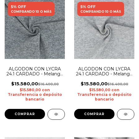
5% OFF
5% OFF
COMPRANDO 10 O MÁS
COMPRANDO 10 O MÁS
ALGODON CON LYCRA
ALGODON CON LYCRA
24.1 CARDADO - Melange
24.1 CARDADO - Melange
Medio
Claro
$15.580,00
$15.580,00
$16.400,00
$16.400,00
$15.580,00
con
$15.580,00
con
Transferencia o depósito
Transferencia o depósito
bancario
bancario