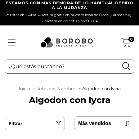
📍 Estás en CABA → Retira gratis en nuestro local de Once (Larrea 584) -
Si preferís envío cotizá con tu CP
0
Inicio
>
Telas por Nombre
>
Algodon con lycra
Algodon con lycra
Filtrar