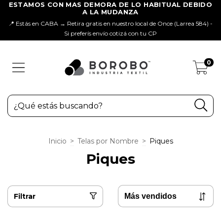
📍 Estás en CABA → Retira gratis en nuestro local de Once (Larrea 584) -
Si preferís envío cotizá con tu CP
0
Inicio
>
Telas por Nombre
>
Piques
Piques
Filtrar