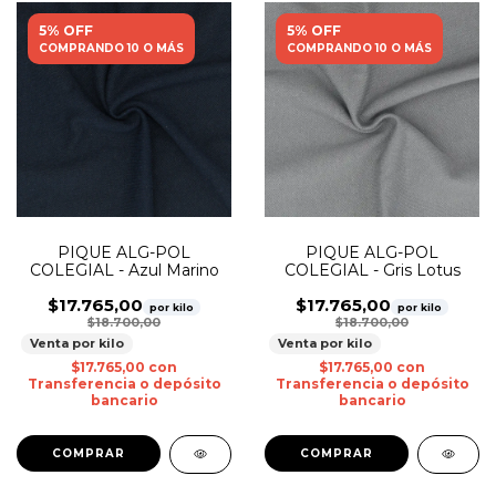
5% OFF
5% OFF
COMPRANDO 10 O MÁS
COMPRANDO 10 O MÁS
PIQUE ALG-POL
PIQUE ALG-POL
COLEGIAL - Azul Marino
COLEGIAL - Gris Lotus
$17.765,00
$17.765,00
por kilo
por kilo
$18.700,00
$18.700,00
Venta por kilo
Venta por kilo
$17.765,00
con
$17.765,00
con
Transferencia o depósito
Transferencia o depósito
bancario
bancario