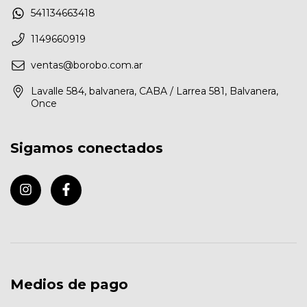
541134663418
1149660919
ventas@borobo.com.ar
Lavalle 584, balvanera, CABA / Larrea 581, Balvanera,
Once
Sigamos conectados
Medios de pago