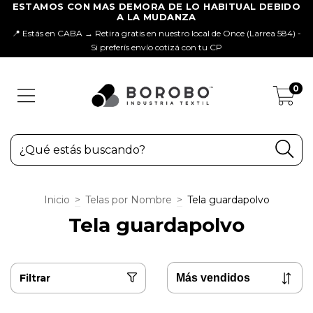
📍 Estás en CABA → Retira gratis en nuestro local de Once (Larrea 584) -
Si preferís envío cotizá con tu CP
0
Inicio
>
Telas por Nombre
>
Tela guardapolvo
Tela guardapolvo
Filtrar