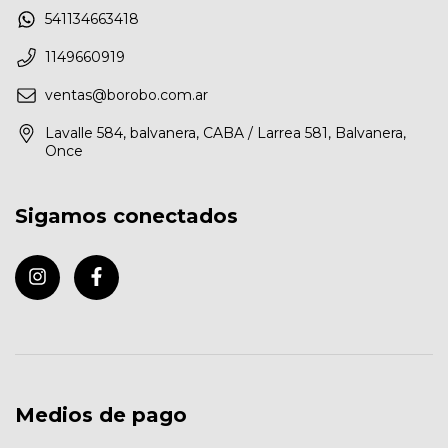
541134663418
1149660919
ventas@borobo.com.ar
Lavalle 584, balvanera, CABA / Larrea 581, Balvanera,
Once
Sigamos conectados
Medios de pago