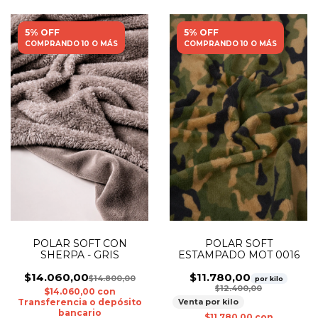
5% OFF
5% OFF
COMPRANDO 10 O MÁS
COMPRANDO 10 O MÁS
POLAR SOFT
POLAR SOFT CON
ESTAMPADO MOT 0016
SHERPA - GRIS
$11.780,00
$14.060,00
$14.800,00
por kilo
$12.400,00
$14.060,00
con
Venta por kilo
Transferencia o depósito
bancario
$11.780,00
con