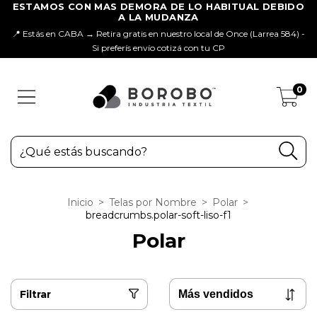
📍 Estás en CABA → Retira gratis en nuestro local de Once (Larrea 584) -
Si preferís envío cotizá con tu CP
0
Inicio
>
Telas por Nombre
>
Polar
>
breadcrumbs.polar-soft-liso-f1
Polar
Filtrar