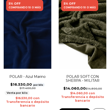
5% OFF
5% OFF
COMPRANDO 10 O MÁS
COMPRANDO 10 O MÁS
POLAR SOFT CON
POLAR - Azul Marino
SHERPA - MILITAR
$16.530,00
por kilo
$14.060,00
$17.400,00
$14.800,00
Venta por kilo
$14.060,00
con
Transferencia o depósito
$16.530,00
con
bancario
Transferencia o depósito
bancario