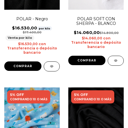
POLAR SOFT CON
POLAR - Negro
SHERPA - BLANCO
$16.530,00
por kilo
$14.060,00
$17.400,00
$14.800,00
Venta por kilo
$14.060,00
con
Transferencia o depósito
$16.530,00
con
bancario
Transferencia o depósito
bancario
5% OFF
5% OFF
COMPRANDO 10 O MÁS
COMPRANDO 10 O MÁS