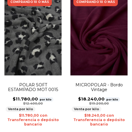
COMPRANDO 10 O MÁS
COMPRANDO 10 O MÁS
POLAR SOFT
MICROPOLAR - Bordo
ESTAMPADO MOT 0015
Vintage
$11.780,00
$18.240,00
por kilo
por kilo
$12.400,00
$19.200,00
Venta por kilo
Venta por kilo
$11.780,00
con
$18.240,00
con
Transferencia o depósito
Transferencia o depósito
bancario
bancario