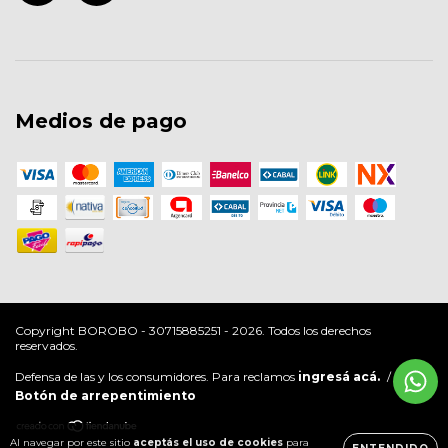
Medios de pago
Copyright BOROBO - 30715885251 - 2026. Todos los derechos
reservados.
Defensa de las y los consumidores. Para reclamos
ingresá acá.
/
Botón de arrepentimiento
Al navegar por este sitio
aceptás el uso de cookies
para