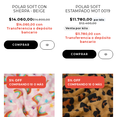
POLAR SOFT
POLAR SOFT CON
ESTAMPADO MOT 0019
SHERPA - BEIGE
$11.780,00
$14.060,00
$14.800,00
por kilo
$12.400,00
$14.060,00
con
Venta por kilo
Transferencia o depósito
bancario
$11.780,00
con
Transferencia o depósito
bancario
5% OFF
5% OFF
COMPRANDO 10 O MÁS
COMPRANDO 10 O MÁS