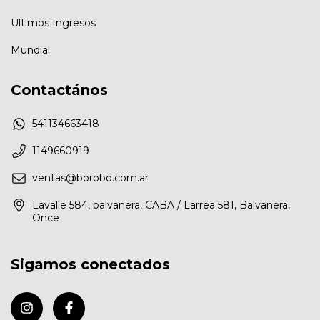
Ultimos Ingresos
Mundial
Contactános
541134663418
1149660919
ventas@borobo.com.ar
Lavalle 584, balvanera, CABA / Larrea 581, Balvanera,
Once
Sigamos conectados