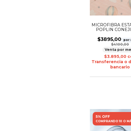
MICROFIBRA ES
POPLIN CONEJI
GLOBO
$3895,00
por
$4100,00
Venta por me
$3.895,00
c
Transferencia o 
bancario
5% OFF
COMPRANDO 10 O M