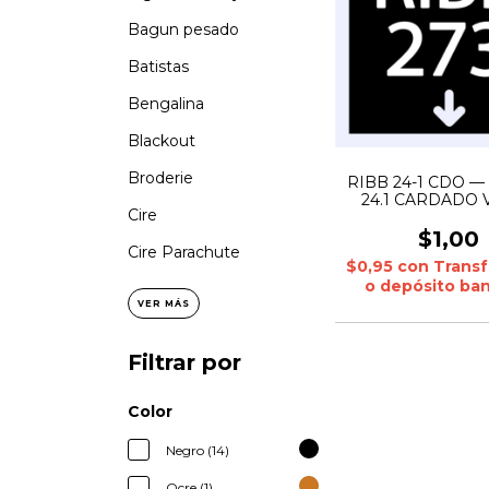
Bagun pesado
Batistas
Bengalina
Blackout
Broderie
RIBB 24-1 CDO —
24.1 CARDADO V
Cire
solido: 5% 3kg | JE
CARDADO Melange
$1,00
5% 1kg
Cire Parachute
$0,95
con
Transf
o depósito ban
VER MÁS
Filtrar por
Color
Negro (14)
Ocre (1)