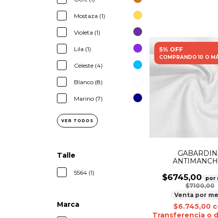
Mostaza (1)
Violeta (1)
Lila (1)
5% OFF
COMPRANDO 10 O M
Celeste (4)
Blanco (8)
Marino (7)
VER TODOS
GABARDIN
Talle
ANTIMANCH
SUBLIMABLE
5564 (1)
$6745,00
por
$7100,00
Venta por me
Marca
$6.745,00
c
Transferencia o 