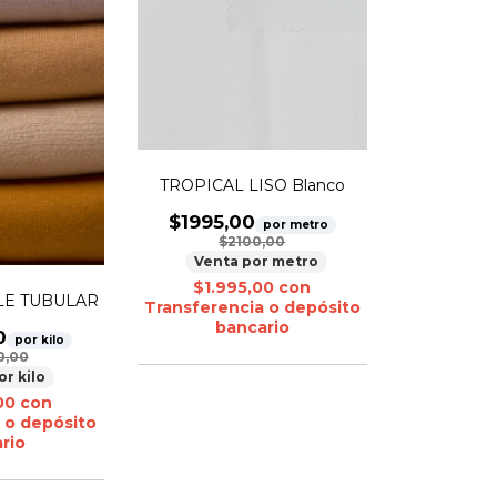
TROPICAL LISO Blanco
$1995,00
por metro
$2100,00
Venta por metro
$1.995,00
con
BLE TUBULAR
Transferencia o depósito
bancario
0
por kilo
0,00
or kilo
,00
con
 o depósito
rio