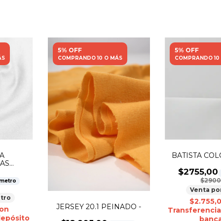
5% OFF
5% OFF
ÁS
COMPRANDO 10 O MÁS
COMPRANDO 10
A
BATISTA COLO
AS
 -
$2755,00
$2900
 metro
Venta po
tro
$2.755,
JERSEY 20.1 PEINADO -
on
Transferencia
depósito
banca