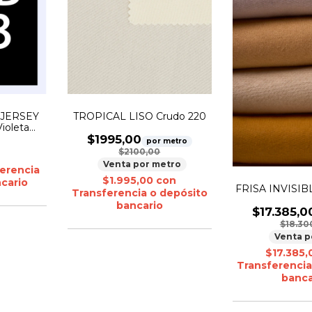
 JERSEY
TROPICAL LISO Crudo 220
ioleta
RSEY 24.1
$1995,00
por metro
 claro:
$2100,00
Venta por metro
erencia
$1.995,00
con
cario
FRISA INVISI
Transferencia o depósito
bancario
$17.385,0
$18.30
Venta p
$17.385
Transferencia
banca