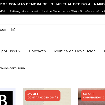
ABA → Retira gratis en nuestro local de Once (Larrea 584) - Si preferís envío co
s por usos
Contacto
Política de Devolución
ta-de-camiseria
5% OFF
5% OFF
COMPRANDO 10 O MÁS
COMPRANDO 10