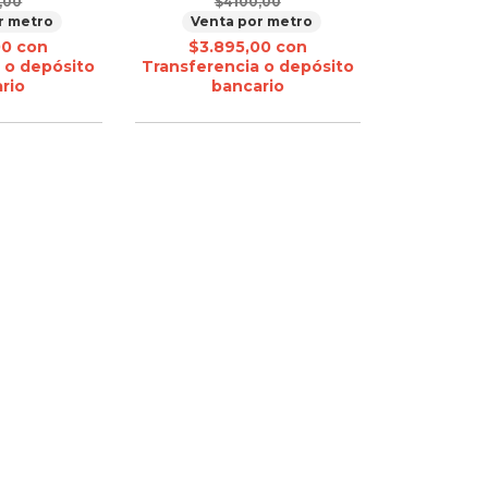
,00
$4100,00
r metro
Venta por metro
00
con
$3.895,00
con
 o depósito
Transferencia o depósito
rio
bancario