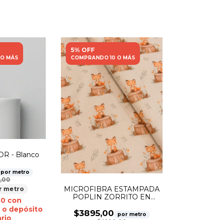
5% OFF
 O MÁS
COMPRANDO 10 O MÁS
R - Blanco
por metro
,00
MICROFIBRA ESTAMPADA
r metro
POPLIN ZORRITO EN
00
con
TRONCO
 o depósito
$3895,00
por metro
rio