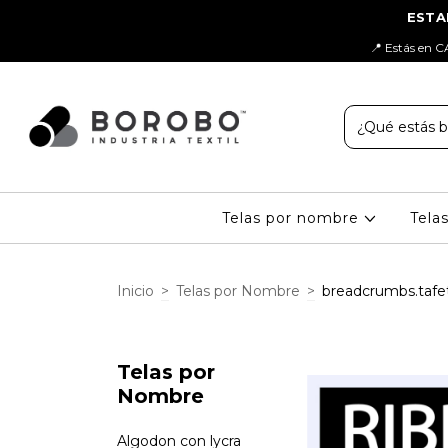
📍 Estás en C
Telas por nombre
Tela
Inicio
>
Telas por Nombre
>
breadcrumbs.tafe
Telas por
Nombre
Algodon con lycra