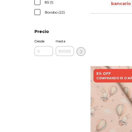
85 (1)
bancario
Borobo (22)
Precio
Desde
Hasta
5% OFF
COMPRANDO 10 O M