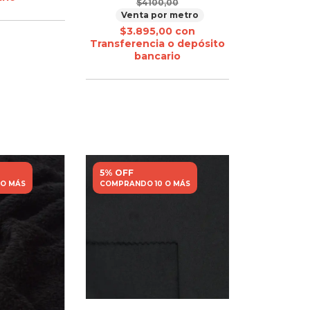
$4100,00
Venta por metro
$3.895,00
con
Transferencia o depósito
bancario
5% OFF
 O MÁS
COMPRANDO 10 O MÁS