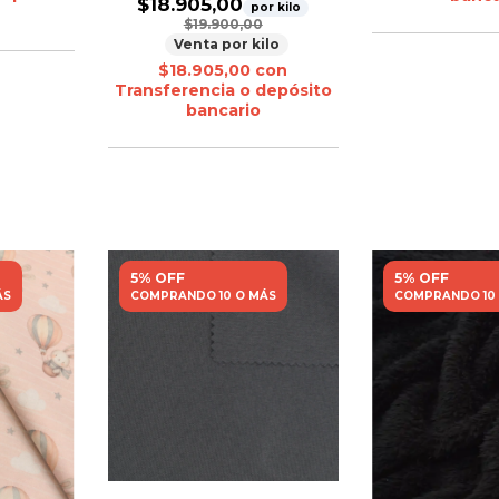
$18.905,00
por kilo
$19.900,00
Venta por kilo
$18.905,00
con
Transferencia o depósito
bancario
5% OFF
5% OFF
ÁS
COMPRANDO 10 O MÁS
COMPRANDO 10