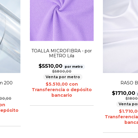
TOALLA MICROFIBRA - por
METRO Lila
$5510,00
por metro
$5800,00
Venta por metro
m 200
RASO B
$5.510,00
con
Transferencia o depósito
$1710,00
bancario
00,00
$1800
Venta po
on
depósito
$1.710,
Transferencia
banca