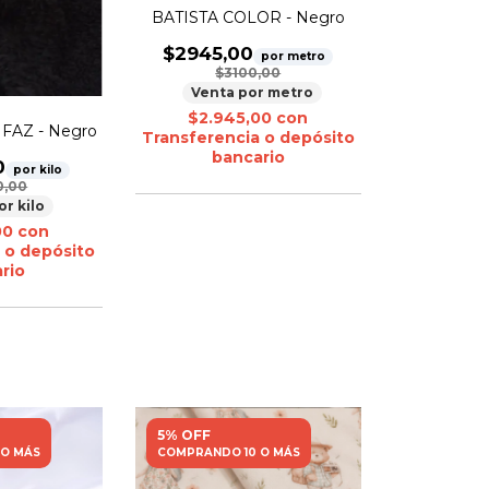
BATISTA COLOR - Negro
$2945,00
por metro
$3100,00
Venta por metro
$2.945,00
con
FAZ - Negro
Transferencia o depósito
bancario
0
por kilo
0,00
or kilo
00
con
 o depósito
rio
5% OFF
 O MÁS
COMPRANDO 10 O MÁS