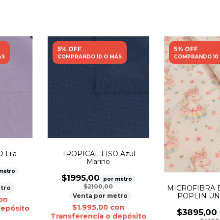
5% OFF
5% OFF
ÁS
COMPRANDO 10 O MÁS
COMPRANDO 10
 Lila
TROPICAL LISO Azul
Marino
metro
$1995,00
por metro
$2100,00
MICROFIBRA 
tro
POPLIN UN
Venta por metro
on
$1.995,00
con
depósito
$3895,00
Transferencia o depósito