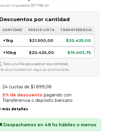
cio sin impuestos
$17.768,60
Descuentos por cantidad
CANTIDAD
PRECIO LISTA
TRANSFERENCIA
+1kg
$21.500,00
$20.425,00
+10kg
$20.425,00
$19.403,75
Tocá una fila para aplicar esa cantidad.
No acumulable con algunas promociones
24
cuotas de
$1.899,08
5% de descuento
pagando con
Transferencia o depósito bancario
r más detalles