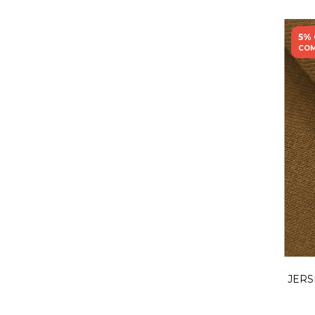
5%
COM
JERS