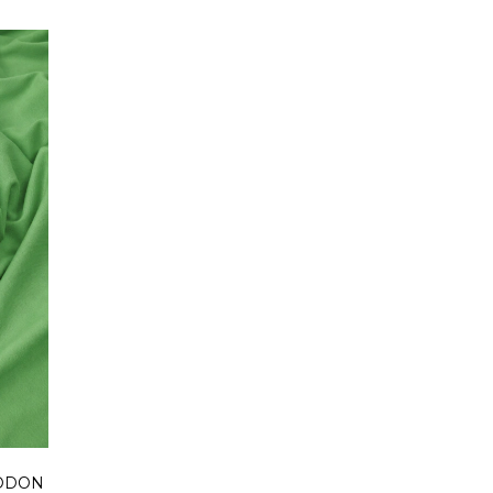
GODON