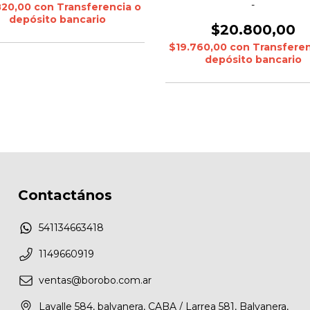
-
820,00
con
Transferencia o
depósito bancario
$20.800,00
$19.760,00
con
Transferen
depósito bancario
Contactános
541134663418
1149660919
ventas@borobo.com.ar
Lavalle 584, balvanera, CABA / Larrea 581, Balvanera,