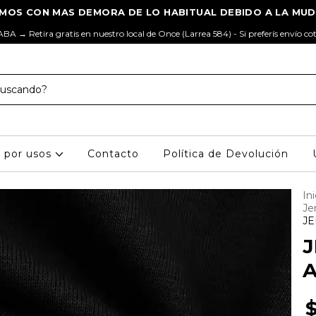
ABA → Retira gratis en nuestro local de Once (Larrea 584) - Si preferís envío co
s por usos
Contacto
Política de Devolución
Ini
Je
JE
J
A