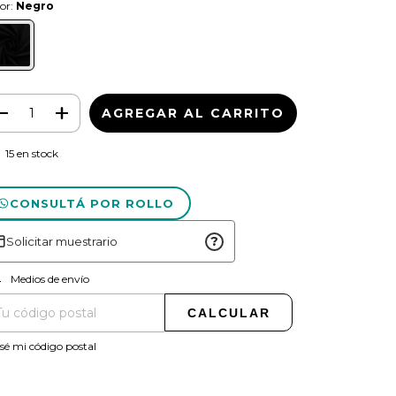
or:
Negro
15
en stock
CONSULTÁ POR ROLLO
?
Solicitar muestrario
CAMBIAR CP
regas para el CP:
Medios de envío
CALCULAR
sé mi código postal