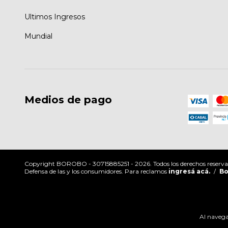
Ultimos Ingresos
Mundial
Medios de pago
Copyright BOROBO - 30715885251 - 2026. Todos los derechos reserva
Defensa de las y los consumidores. Para reclamos
ingresá acá.
/
Bo
Al navegar