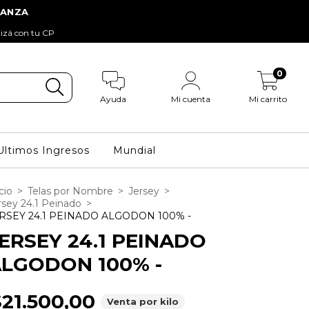
tizá con tu CP
0
Ayuda
Mi cuenta
Mi carrito
Ultimos Ingresos
Mundial
cio
>
Telas por Nombre
>
Jersey
>
rsey 24.1 Peinado
>
RSEY 24.1 PEINADO ALGODON 100% -
ERSEY 24.1 PEINADO
LGODON 100% -
$21.500,00
Venta por kilo