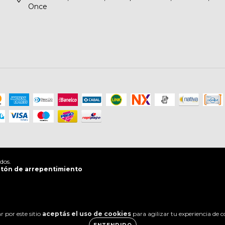
Once
dos.
tón de arrepentimiento
 por este sitio
aceptás el uso de cookies
para agilizar tu experiencia de 