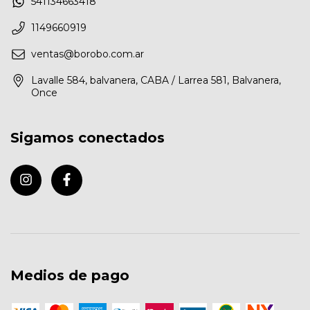
541134663418
1149660919
ventas@borobo.com.ar
Lavalle 584, balvanera, CABA / Larrea 581, Balvanera,
Once
Sigamos conectados
Medios de pago