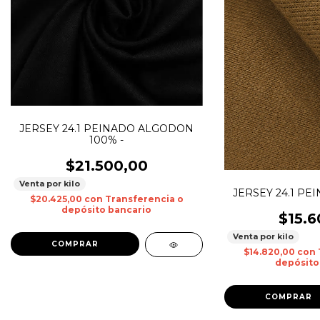
JERSEY 24.1 PEINADO ALGODON
100% -
$21.500,00
Venta por kilo
JERSEY 24.1 PEI
$20.425,00
con
Transferencia o
depósito bancario
$15.6
Venta por kilo
COMPRAR
$14.820,00
con
depósito
COMPRAR