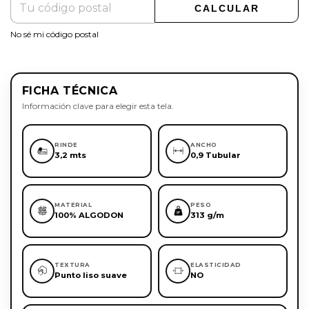
CALCULAR
No sé mi código postal
FICHA TÉCNICA
Información clave para elegir esta tela.
RINDE
ANCHO
3,2 mts
0,9 Tubular
MATERIAL
PESO
100% ALGODON
313 g/m
TEXTURA
ELASTICIDAD
Punto liso suave
NO