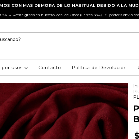
ABA → Retira gratis en nuestro local de Once (Larrea 584) - Si preferís envío co
s por usos
Contacto
Política de Devolución
Ini
Pl
PL
B