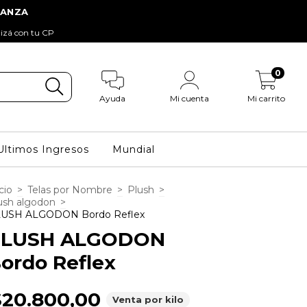
tizá con tu CP
0
Ayuda
Mi cuenta
Mi carrito
Ultimos Ingresos
Mundial
cio
>
Telas por Nombre
>
Plush
>
ush algodon
>
USH ALGODON Bordo Reflex
PLUSH ALGODON
ordo Reflex
$20.800,00
Venta por kilo