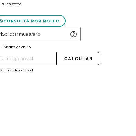
20
en stock
CONSULTÁ POR ROLLO
?
Solicitar muestrario
CAMBIAR CP
regas para el CP:
Medios de envío
CALCULAR
sé mi código postal