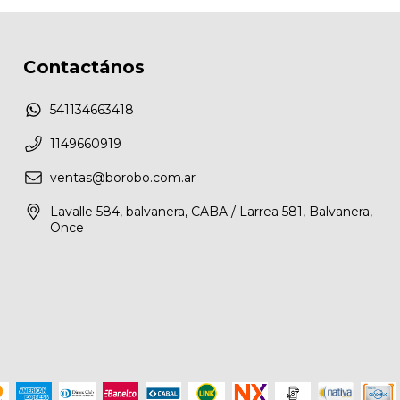
Contactános
541134663418
1149660919
ventas@borobo.com.ar
Lavalle 584, balvanera, CABA / Larrea 581, Balvanera,
Once