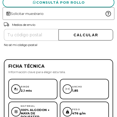
CONSULTÁ POR ROLLO
?
Solicitar muestrario
CAMBIAR CP
Entregas para el CP:
Medios de envío
CALCULAR
No sé mi código postal
FICHA TÉCNICA
Información clave para elegir esta tela.
RINDE
ANCHO
2,1 mts
1,85
MATERIAL
100% ALGODON +
PESO
MAYA DE
476 g/m
POLIESTER