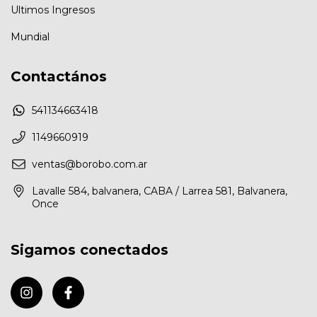
Ultimos Ingresos
Mundial
Contactános
541134663418
1149660919
ventas@borobo.com.ar
Lavalle 584, balvanera, CABA / Larrea 581, Balvanera,
Once
Sigamos conectados