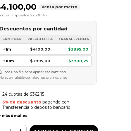
$4.100,00
Venta por metro
cio sin impuestos
$3.388,43
Descuentos por cantidad
CANTIDAD
PRECIO LISTA
TRANSFERENCIA
+1m
$4100,00
$3895,00
+10m
$3895,00
$3700,25
Tocá una fila para aplicar esa cantidad.
No acumulable con algunas promociones
24
cuotas de
$362,15
5% de descuento
pagando con
Transferencia o depósito bancario
r más detalles