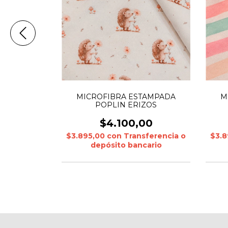
TAMPADA
MICROFIBRA ESTAMPADA
M
IPITO
POPLIN ERIZOS
00
$4.100,00
sferencia o
$3.895,00
con
Transferencia o
$3.
cario
depósito bancario