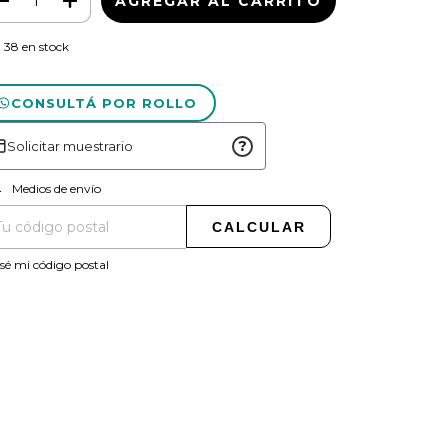
38
en stock
CONSULTÁ POR ROLLO
?
Solicitar muestrario
CAMBIAR CP
regas para el CP:
Medios de envío
CALCULAR
sé mi código postal