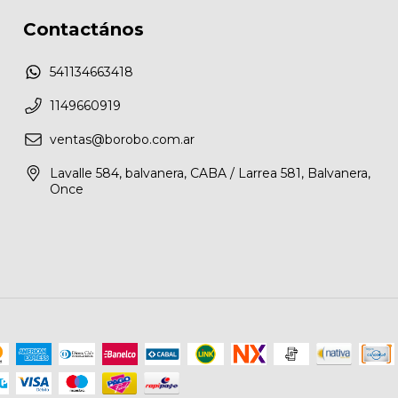
Contactános
541134663418
1149660919
ventas@borobo.com.ar
Lavalle 584, balvanera, CABA / Larrea 581, Balvanera,
Once