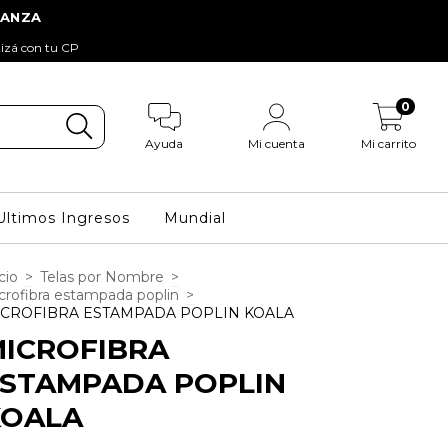
tizá con tu CP
0
Ayuda
Mi cuenta
Mi carrito
Ultimos Ingresos
Mundial
cio
>
Telas por Nombre
>
crofibra estampada poplin
>
CROFIBRA ESTAMPADA POPLIN KOALA
ICROFIBRA
ESTAMPADA POPLIN
KOALA