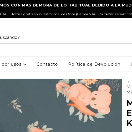
ABA → Retira gratis en nuestro local de Once (Larrea 584) - Si preferís envío co
s por usos
Contacto
Política de Devolución
Ini
Mi
MI
M