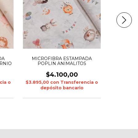
DA
MICROF
MICROFIBRA ESTAMPADA
RNIO
POPLIN
POPLIN ANIMALITOS
$
$4.100,00
cia o
$3.895,00
$3.895,00
con
Transferencia o
depó
depósito bancario