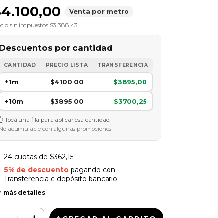
$4.100,00
Venta por metro
cio sin impuestos
$3.388,43
Descuentos por cantidad
CANTIDAD
PRECIO LISTA
TRANSFERENCIA
+1m
$4100,00
$3895,00
+10m
$3895,00
$3700,25
Tocá una fila para aplicar esa cantidad.
No acumulable con algunas promociones
24
cuotas de
$362,15
5% de descuento
pagando con
Transferencia o depósito bancario
r más detalles