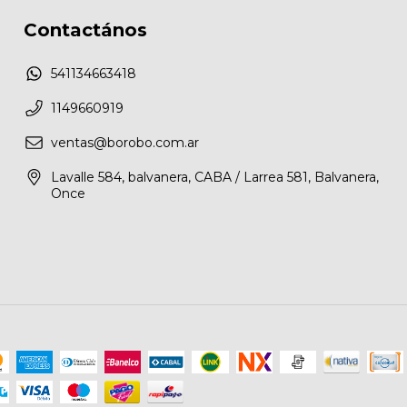
Contactános
541134663418
1149660919
ventas@borobo.com.ar
Lavalle 584, balvanera, CABA / Larrea 581, Balvanera,
Once