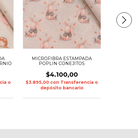
DA
MICROF
MICROFIBRA ESTAMPADA
RNIO
POPL
POPLIN CONEJITOS
$
$4.100,00
cia o
$3.895,00
$3.895,00
con
Transferencia o
depó
depósito bancario