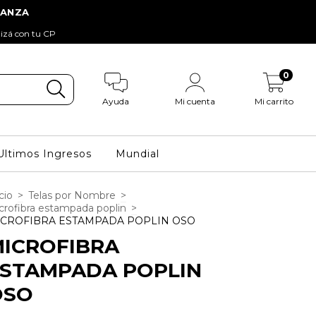
tizá con tu CP
0
Ayuda
Mi cuenta
Mi carrito
Ultimos Ingresos
Mundial
cio
>
Telas por Nombre
>
crofibra estampada poplin
>
ICROFIBRA ESTAMPADA POPLIN OSO
ICROFIBRA
ESTAMPADA POPLIN
OSO