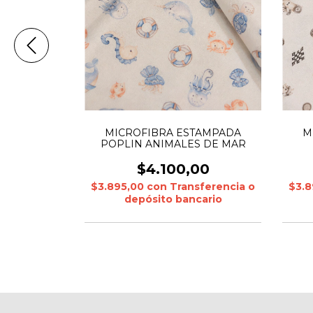
TAMPADA
MICROFIBRA ESTAMPADA
M
ORNIO
POPLIN ANIMALES DE MAR
00
$4.100,00
sferencia o
$3.895,00
con
Transferencia o
$3.
cario
depósito bancario