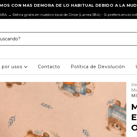
ABA → Retira gratis en nuestro local de Once (Larrea 584) - Si preferís envío co
s por usos
Contacto
Política de Devolución
Ini
Mi
M
M