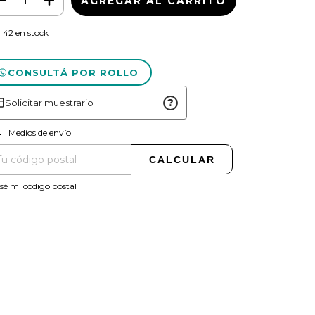
42
en stock
CONSULTÁ POR ROLLO
?
Solicitar muestrario
CAMBIAR CP
regas para el CP:
Medios de envío
CALCULAR
sé mi código postal