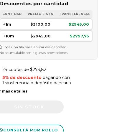
Descuentos por cantidad
CANTIDAD
PRECIO LISTA
TRANSFERENCIA
+1m
$3100,00
$2945,00
+10m
$2945,00
$2797,75
Tocá una fila para aplicar esa cantidad.
No acumulable con algunas promociones
24
cuotas de
$273,82
5% de descuento
pagando con
Transferencia o depósito bancario
r más detalles
CONSULTÁ POR ROLLO