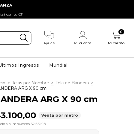
tizá con tu CP
0
Ayuda
Mi cuenta
Mi carrito
Ultimos Ingresos
Mundial
cio
>
Telas por Nombre
>
Tela de Bandera
>
NDERA ARG X 90 cm
ANDERA ARG X 90 cm
$3.100,00
Venta por metro
cio sin impuestos
$2.561,98