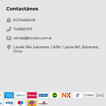
Contactános
541134663418
1149660919
ventas@borobo.com.ar
Lavalle 584, balvanera, CABA / Larrea 581, Balvanera,
Once