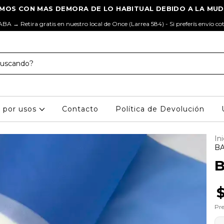
ABA → Retira gratis en nuestro local de Once (Larrea 584) - Si preferís envío co
s por usos
Contacto
Política de Devolución
Ini
BA
B
Pre