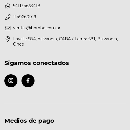
541134663418
1149660919
ventas@borobo.com.ar
Lavalle 584, balvanera, CABA / Larrea 581, Balvanera,
Once
Sigamos conectados
Medios de pago