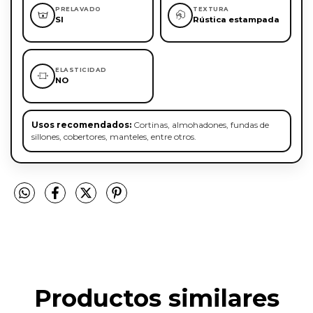
PRELAVADO
TEXTURA
SI
Rústica estampada
ELASTICIDAD
NO
Usos recomendados:
Cortinas, almohadones, fundas de
sillones, cobertores, manteles, entre otros.
Productos similares