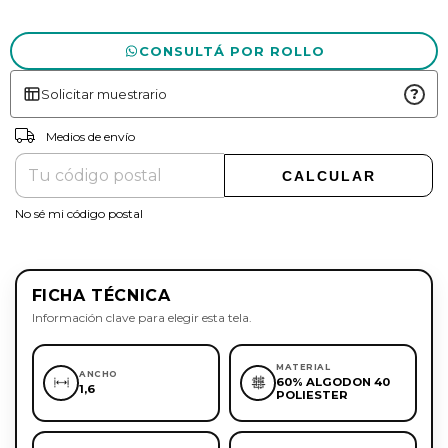
CONSULTÁ POR ROLLO
?
Solicitar muestrario
CAMBIAR CP
Entregas para el CP:
Medios de envío
CALCULAR
No sé mi código postal
FICHA TÉCNICA
Información clave para elegir esta tela.
MATERIAL
ANCHO
60% ALGODON 40
1,6
POLIESTER