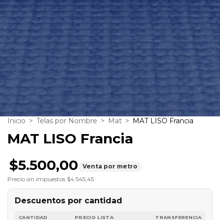
Inicio
>
Telas por Nombre
>
Mat
>
MAT LISO Francia
MAT LISO Francia
$5.500,00
Venta por metro
Precio sin impuestos
$4.545,45
Descuentos por cantidad
CANTIDAD
PRECIO LISTA
TRANSFERENCIA