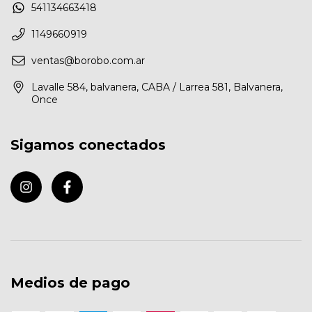
541134663418
1149660919
ventas@borobo.com.ar
Lavalle 584, balvanera, CABA / Larrea 581, Balvanera,
Once
Sigamos conectados
Medios de pago