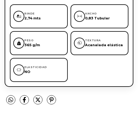
RINDE
ANCHO
2,74 mts
0,83 Tubular
PESO
TEXTURA
365 g/m
Acanalada elástica
ELASTICIDAD
NO