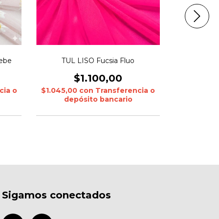
ebe
TUL LISO Fucsia Fluo
TUL
$1.100,00
$
cia o
$1.045,00
con
Transferencia o
$1.045,00
depósito bancario
depó
Sigamos conectados