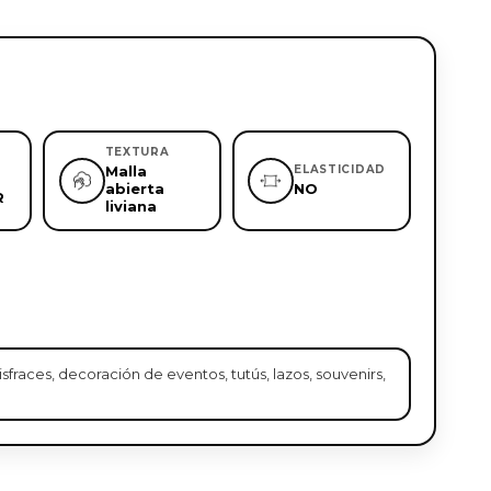
TEXTURA
Malla
ELASTICIDAD
abierta
NO
R
liviana
isfraces, decoración de eventos, tutús, lazos, souvenirs,