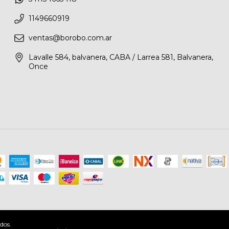
1149660919
ventas@borobo.com.ar
Lavalle 584, balvanera, CABA / Larrea 581, Balvanera,
Once
dos.