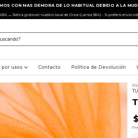
ABA → Retira gratis en nuestro local de Once (Larrea 584) - Si preferís envío co
s por usos
Contacto
Política de Devolución
Ini
TU
T
$
Pre