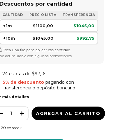
Descuentos por cantidad
CANTIDAD
PRECIO LISTA
TRANSFERENCIA
+1m
$1100,00
$1045,00
+10m
$1045,00
$992,75
Tocá una fila para aplicar esa cantidad.
No acumulable con algunas promociones
24
cuotas de
$97,16
5% de descuento
pagando con
Transferencia o depósito bancario
r más detalles
20
en stock