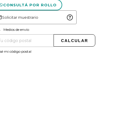
CONSULTÁ POR ROLLO
?
Solicitar muestrario
CAMBIAR CP
regas para el CP:
Medios de envío
CALCULAR
sé mi código postal