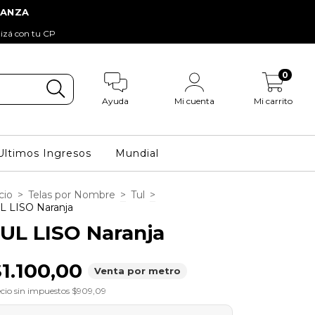
tizá con tu CP
0
Ayuda
Mi cuenta
Mi carrito
Ultimos Ingresos
Mundial
cio
>
Telas por Nombre
>
Tul
>
L LISO Naranja
UL LISO Naranja
1.100,00
Venta por metro
cio sin impuestos
$909,09