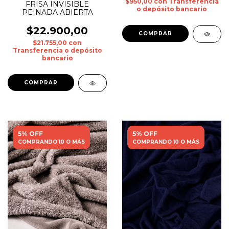
$950,00
con
Transferencia
FRISA INVISIBLE
o depósito bancario
PEINADA ABIERTA
$22.900,00
$21.755,00
con
Transferencia o depósito
bancario
COMPRAR
5% OFF
5% OFF
COMPRANDO 10 O MÁS
COMPRANDO 10 O MÁS