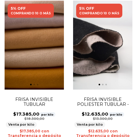
5% OFF
5% OFF
COMPRANDO 10 O MÁS
COMPRANDO 10 O MÁS
FRISA INVISIBLE
FRISA INVISIBLE
POLIESTER TUBULAR -
TUBULAR
$12.635,00
$17.385,00
por kilo
por kilo
$13.300,00
$18.300,00
Venta por kilo
Venta por kilo
$12.635,00
con
$17.385,00
con
Transferencia o depósito
Transferencia o depósito