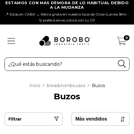
📍 Estás en CABA → Retira gratis en nuestro local de Once (Larrea 584) -
Si preferís envío cotizá con tu CP
0
Inicio
>
breadcrumbs.usos
>
Buzos
Buzos
Filtrar