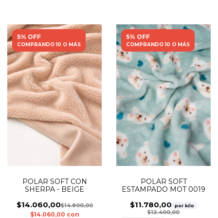
5% OFF
5% OFF
COMPRANDO 10 O MÁS
COMPRANDO 10 O MÁS
POLAR SOFT
POLAR SOFT CON
ESTAMPADO MOT 0019
SHERPA - BEIGE
$11.780,00
$14.060,00
$14.800,00
por kilo
$12.400,00
$14.060,00
con