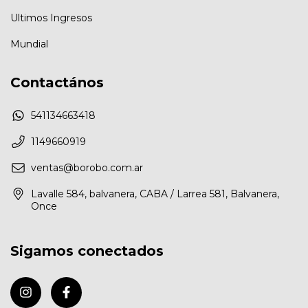
Ultimos Ingresos
Mundial
Contactános
541134663418
1149660919
ventas@borobo.com.ar
Lavalle 584, balvanera, CABA / Larrea 581, Balvanera,
Once
Sigamos conectados