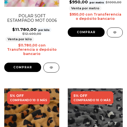
$950,00
$1000,00
por metro
Venta por metro
$950,00
con
Transferencia
POLAR SOFT
o depósito bancario
ESTAMPADO MOT 0006
$11.780,00
por kilo
$12.400,00
Venta por kilo
$11.780,00
con
Transferencia o depósito
bancario
5% OFF
5% OFF
COMPRANDO 10 O MÁS
COMPRANDO 10 O MÁS