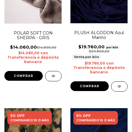
PLUSH ALGODON Azul
POLAR SOFT CON
Marino
SHERPA - GRIS
$19.760,00
$14.060,00
$14.800,00
por kilo
$20.800,00
$14.060,00
con
Venta por kilo
Transferencia o depósito
bancario
$19.760,00
con
Transferencia o depósito
bancario
5% OFF
5% OFF
COMPRANDO 10 O MÁS
COMPRANDO 10 O MÁS