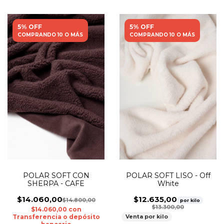
5% OFF
5% OFF
COMPRANDO 10 O MÁS
COMPRANDO 10 O MÁS
POLAR SOFT CON
POLAR SOFT LISO - Off
SHERPA - CAFE
White
$14.060,00
$12.635,00
$14.800,00
por kilo
$13.300,00
$14.060,00
con
Transferencia o depósito
Venta por kilo