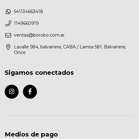
541134663418
1149660919
ventas@borobo.com.ar
Lavalle 584, balvanera, CABA / Larrea 581, Balvanera,
Once
Sigamos conectados
Medios de pago