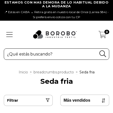
📍 Estás en CABA → Retira gratis en nuestro local de Once (Larrea 584) -
Si preferís envío cotizá con tu CP
0
Inicio
>
breadcrumbs.producto
>
Seda fria
Seda fria
Filtrar