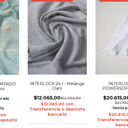
INTERLOC
INTERLOCK 24.1 - Melange
AMPADO
POWERSOFT 
Claro
tos
$20.615,0
$12.065,00
$12.700,00
r kilo
$21.70
$12.065,00
con
Venta p
ilo
Transferencia o depósito
bancario
$20.615
con
Transferencia
depósito
banca