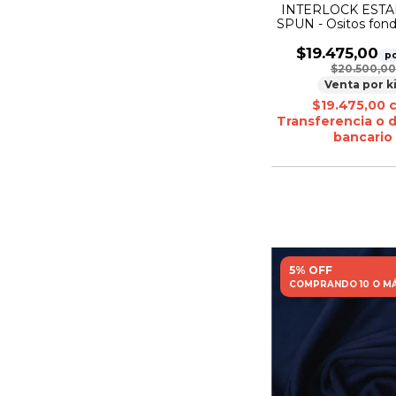
INTERLOCK EST
SPUN - Ositos fon
$19.475,00
po
$20.500,00
Venta por k
$19.475,00
Transferencia o 
bancario
5% OFF
COMPRANDO 10 O M