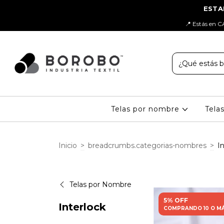
📍 Estás en C
Telas por nombre
Tela
Inicio
>
breadcrumbs.categorias-nombres
>
I
Telas por Nombre
5% OFF
Interlock
COMPRANDO 10 O M