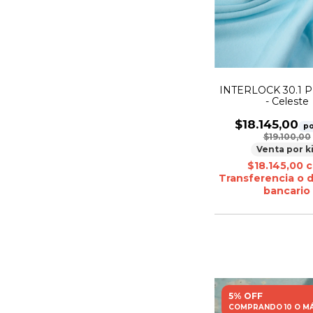
INTERLOCK 30.1 
- Celeste
$18.145,00
po
$19.100,00
Venta por k
$18.145,00
c
Transferencia o 
bancario
5% OFF
COMPRANDO 10 O M