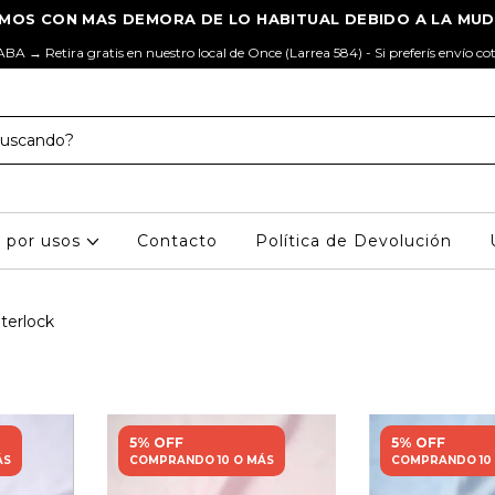
ABA → Retira gratis en nuestro local de Once (Larrea 584) - Si preferís envío co
s por usos
Contacto
Política de Devolución
nterlock
5% OFF
5% OFF
ÁS
COMPRANDO 10 O MÁS
COMPRANDO 10