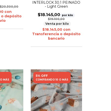
INTERLOCK 30.1 PEINADO
- Light Green
$20.300,00
,00
con
$18.145,00
por kilo
 o depósito
$19.100,00
rio
Venta por kilo
$18.145,00
con
Transferencia o depósito
bancario
5% OFF
 O MÁS
COMPRANDO 10 O MÁS