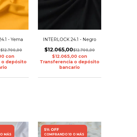
4.1 - Yema
INTERLOCK 24.1 - Negro
0
$12.065,00
$12.700,00
$12.700,00
,00
con
$12.065,00
con
 o depósito
Transferencia o depósito
rio
bancario
5% OFF
 O MÁS
COMPRANDO 10 O MÁS