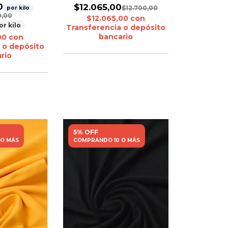
0
$12.065,00
$12.700,00
por kilo
0,00
$12.065,00
con
or kilo
Transferencia o depósito
bancario
,00
con
 o depósito
rio
5% OFF
 O MÁS
COMPRANDO 10 O MÁS