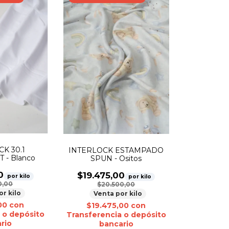
K 30.1
INTERLOCK ESTAMPADO
- Blanco
SPUN - Ositos
0
$19.475,00
por kilo
por kilo
0,00
$20.500,00
or kilo
Venta por kilo
,00
con
$19.475,00
con
 o depósito
Transferencia o depósito
rio
bancario