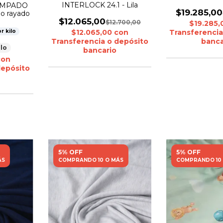
INTERLOCK 24.1 - Lila
AMPADO
$19.285,00
do rayado
$12.065,00
$12.700,00
$19.285
r kilo
Transferencia
$12.065,00
con
banca
Transferencia o depósito
ilo
bancario
con
depósito
5% OFF
5% OFF
ÁS
COMPRANDO 10 O MÁS
COMPRANDO 10