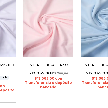
por KILO
INTERLOCK 24.1 - Rosa
INTERLOCK 24.
$12.065,00
$12.065,0
$12.700,00
r kilo
$12.065,00
con
$12.065
Transferencia o depósito
Transferencia
con
bancario
banca
depósito