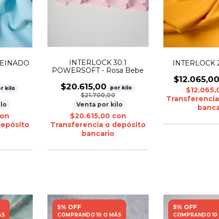
INTERLOCK 30.1
PEINADO
INTERLOCK 2
POWERSOFT - Rosa Bebe
$12.065,0
$20.615,00
por kilo
r kilo
$12.065
$21.700,00
Transferencia
Venta por kilo
ilo
banca
$20.615,00
con
on
Transferencia o depósito
depósito
bancario
5% OFF
5% OFF
ÁS
COMPRANDO 10 O MÁS
COMPRANDO 10